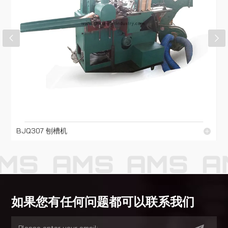
BJQ307 刨槽机
MS
AMS
AMS
A
如果您有任何问题都可以联系我们