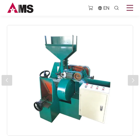
BJQ408D
EN
削
尖
机
带
金
刚
石
刀
具