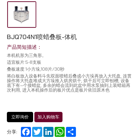
BJQ704N1喷蜡叠板-体机
产品简短描述：
本机机形为三角形。
适宜板片:5-8支板
叠板速度:1小方垛,108片/30秒
将白板放入设备料斗先双面喷蜡后叠成小方垛再放入大托盘, 连贯
操作将大托盘堆成大方垛推入烘房烘干, 烘干后可立即刨槽, 设备
底下有—个接蜡盆, 多余的蜡会流到此盆中用水泵抽到上装蜡箱再
次利用, 进入本机操作后的板片优点是板片依旧原木色
立即询价
加入购物车
Facebook
Twitter
LinkedIn
WhatsApp
Share
分享: