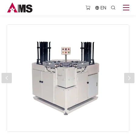
BJQ704N1
EN
喷
蜡
叠
板-
体
机