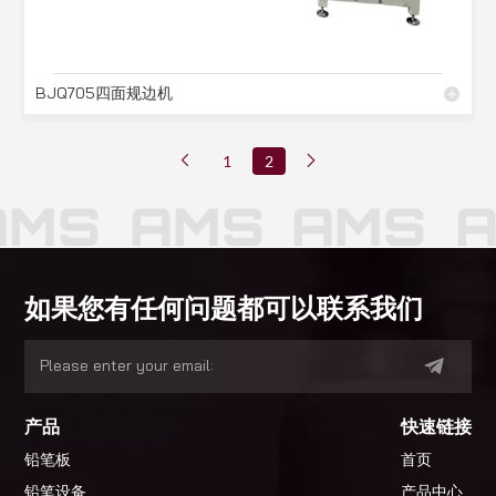
BJQ705四面规边机
1
2
MS
AMS
AMS
A
如果您有任何问题都可以联系我们
产品
快速链接
铅笔板
首页
铅笔设备
产品中心