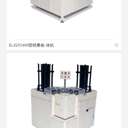
BJQ704N1喷蜡叠板-体机